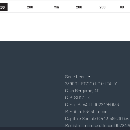
200
mm
200
200
80
200
Sede Legale:
23900 LECCO (LC) - ITALY
C.so Bergamo, 40
C.P. SUCC. 4
C.F. e P.IVA IT 00224750133
R.E.A. n. 63451 Lecco
Capitale Sociale € 443.586,00 i.v.
Registro imprese di lecco 002247