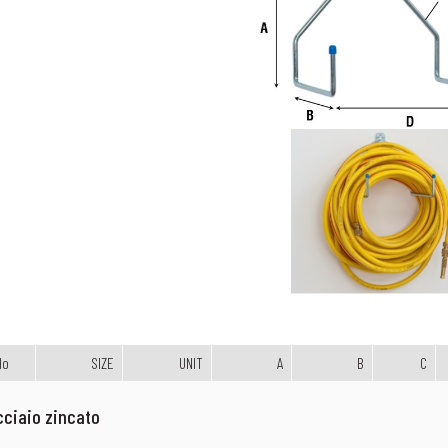
lo
SIZE
UNIT
A
B
C
cciaio zincato