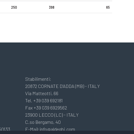
250
398
65
Stabilimenti:
20872 CORNATE D’ADDA (MB) - ITALY
Via Matteotti, 66
Tel. +39 039 692181
Fax +39 039 6929562
23900 LECCO (LC) - ITALY
C.so Bergamo, 40
50133
E-Mail:info@aldeghi.com