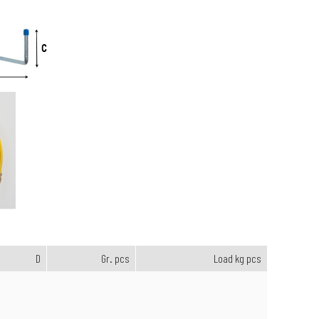
D
Gr. pcs
Load kg pcs