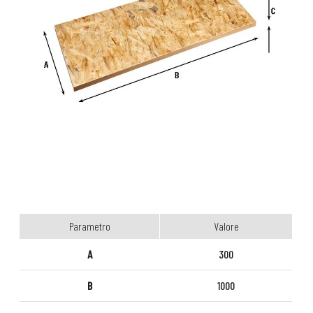
Parametro
Valore
A
300
B
1000